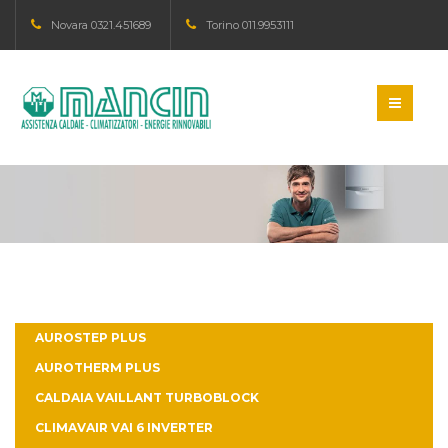
Novara 0321.451689
Torino 011.9953111
info@dittamancin.it
lunedi - Sabato : 08:00 - 18:00
AUROSTEP PLUS
AUROTHERM PLUS
CALDAIA VAILLANT TURBOBLOCK
CLIMAVAIR VAI 6 INVERTER